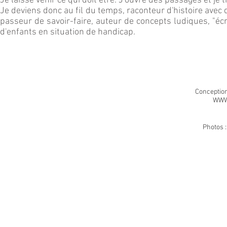
Je laisse venir ce qui doit être. J'ouvre des passages et je t
Je deviens donc au fil du temps, raconteur d'histoire avec 
passeur de savoir-faire, auteur de concepts ludiques, "écr
d'enfants en situation de handicap.
Conception
WWW
Photos 